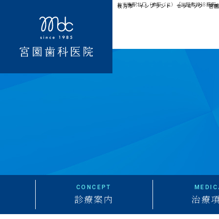
枚方市駅北口（京阪バス）［出屋敷線18 藤阪
枚方市 インプラント セラミック 宮
CONCEPT
MEDIC
診療案内
治療