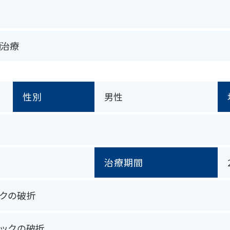
顎治療
性別
男性
治療期間
クの破折
ックの破折