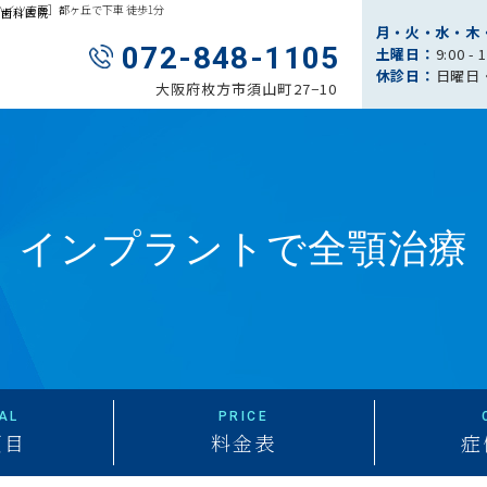
ハイツ方面］都ヶ丘で下車 徒歩1分
園歯科医院
月・火・水・木
072-848-1105
土曜日：
9:00 - 
休診日：
日曜日
大阪府枚方市須山町27−10
インプラントで全顎治療
AL
PRICE
項目
料金表
症