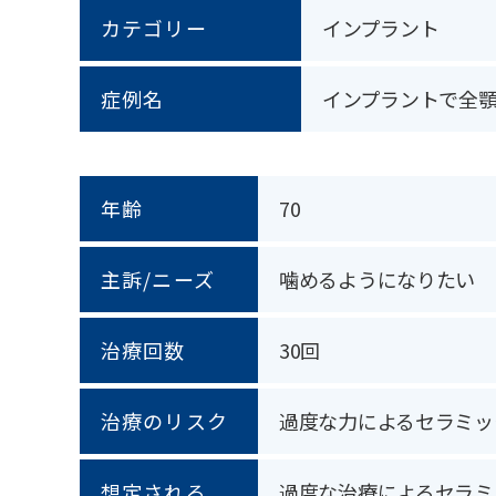
カテゴリー
インプラント
症例名
インプラントで全
年齢
70
主訴/ニーズ
噛めるようになりたい
治療回数
30回
治療のリスク
過度な力によるセラミッ
想定される
過度な治療によるセラミ