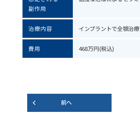
副作用
治療内容
インプラントで全顎治療
費用
468万円(税込)
前へ