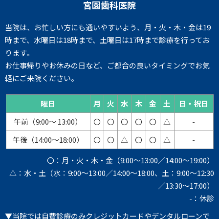
宮園歯科医院
当院は、お忙しい方にも通いやすいよう、月・火・木・金は19
時まで、水曜日は18時まで、土曜日は17時まで診療を行ってお
ります。
お仕事帰りやお休みの日など、ご都合の良いタイミングでお気
軽にご来院ください。
曜日
月
火
水
木
金
土
日・祝日
午前（9:00～ 13:00）
〇
〇
〇
〇
〇
△
-
午後（14:00～18:00）
〇
〇
△
〇
〇
△
-
〇：月・火・木・金（9:00～13:00／14:00～19:00）
△：水・土（水：9:00～13:00／14:00～18:00、土：9:00～12:30
／13:30～17:00）
-：休診
▼当院では自費診療のみクレジットカードやデンタルローンで