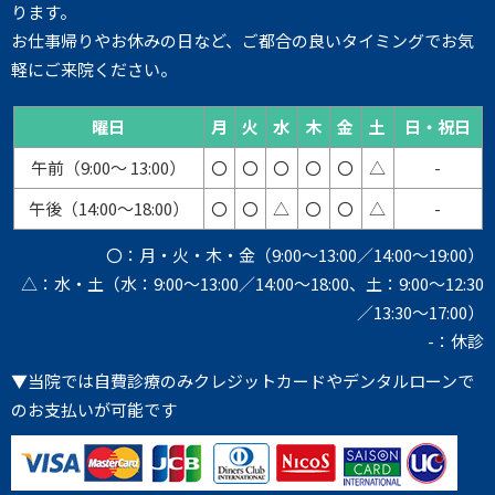
ります。
お仕事帰りやお休みの日など、ご都合の良いタイミングでお気
軽にご来院ください。
曜日
月
火
水
木
金
土
日・祝日
午前（9:00～ 13:00）
〇
〇
〇
〇
〇
△
-
午後（14:00～18:00）
〇
〇
△
〇
〇
△
-
〇：月・火・木・金（9:00～13:00／14:00～19:00）
△：水・土（水：9:00～13:00／14:00～18:00、土：9:00～12:30
／13:30～17:00）
-：休診
▼当院では自費診療のみクレジットカードやデンタルローンで
のお支払いが可能です