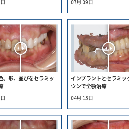
2日
07月 09日
色、形、並びをセラミッ
インプラントとセラミッ
療
ウンで全顎治療
7日
04月 15日