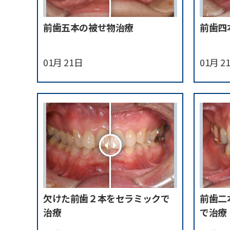
前歯五本の被せ物治療
前歯四
01月 21日
01月 2
欠けた前歯２本をセラミックで
前歯二
治療
で治療