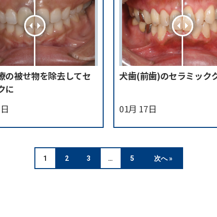
療の被せ物を除去してセ
犬歯(前歯)のセラミック
クに
0日
01月 17日
1
2
3
…
5
次へ »