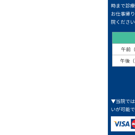
時まで診療
お仕事帰
院くださ
午前（9
午後（1
▼当院で
いが可能