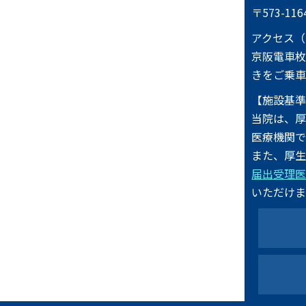
〒573-1
アクセス
京阪電車枚
きをご乗車
【施設基
当院は、
医療機関で
また、厚
届出受理
いただけま