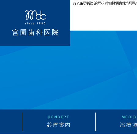
枚方市駅北口（京阪バス）［出屋敷線18 藤阪
枚方市の歯医者さん「宮園歯科医院」の
CONCEPT
MEDIC
診療案内
治療