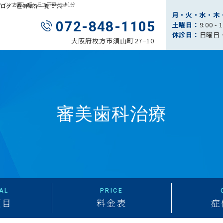
ハイツ方面］都ヶ丘で下車 徒歩1分
ブログ・症例紹介一覧です。
月・火・水・木
072-848-1105
土曜日：
9:00 - 
休診日：
日曜日
大阪府枚方市須山町27−10
審美歯科治療
AL
PRICE
項目
料金表
症