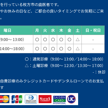
を行っている枚方市の歯医者です。
りやお休みの日など、ご都合の良いタイミングでお気軽にご来
い。
曜日
月
火
水
木
金
土
日・祝日
:00～ 13:00）
〇
〇
〇
〇
〇
△
-
4:00～18:00）
〇
〇
〇
〇
〇
△
-
〇：通常診療（9:00～ 13:00／14:00～ 18:00）
△：土曜診療（9:00～ 12:30／13:30～ 17:00）
-：休診
は自費診療のみクレジットカードやデンタルローンでのお支払
です