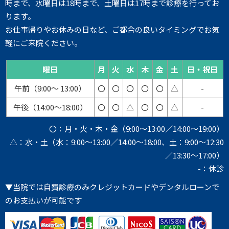
時まで、水曜日は18時まで、土曜日は17時まで診療を行ってお
ります。
お仕事帰りやお休みの日など、ご都合の良いタイミングでお気
軽にご来院ください。
曜日
月
火
水
木
金
土
日・祝日
午前（9:00～ 13:00）
〇
〇
〇
〇
〇
△
-
午後（14:00～18:00）
〇
〇
△
〇
〇
△
-
〇：月・火・木・金（9:00～13:00／14:00～19:00）
△：水・土（水：9:00～13:00／14:00～18:00、土：9:00～12:30
／13:30～17:00）
-：休診
▼当院では自費診療のみクレジットカードやデンタルローンで
のお支払いが可能です