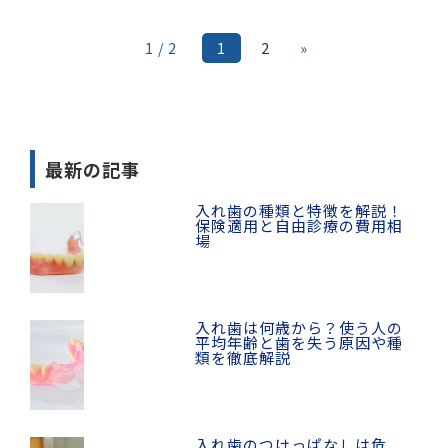
2
»
1 / 2
1
最新の記事
入れ歯の種類と特徴を解説！
保険適用と自由診療の費用相
場
入れ歯は何歳から？使う人の
平均年齢と歯を失う原因や種
類を徹底解説
入れ歯のつけっぱなしは危