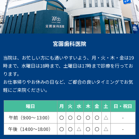
宮園歯科医院
当院は、お忙しい方にも通いやすいよう、月・火・木・金は19
時まで、水曜日は18時まで、土曜日は17時まで診療を行ってお
ります。
お仕事帰りやお休みの日など、ご都合の良いタイミングでお気
軽にご来院ください。
曜日
月
火
水
木
金
土
日・祝日
午前（9:00～ 13:00）
〇
〇
〇
〇
〇
△
-
午後（14:00～18:00）
〇
〇
△
〇
〇
△
-