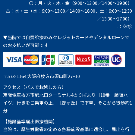
〇：月・火・木・金（9:00～13:00／14:00～19:00）
△：水・土（水：9:00～13:00／14:00～18:00、土：9:00～12:30
／13:30～17:00）
-：休診
▼当院では自費診療のみクレジットカードやデンタルローンで
のお支払いが可能です
〒573-1164 大阪府枚方市須山町27−10
アクセス（バスでお越しの方）
京阪電車枚方市駅北口ターミナル4のりばより［18番 藤阪ハ
イツ］行きをご乗車の上、［都ヶ丘］で下車、そこから徒歩約1
分
【施設基準届出医療機関】
当院は、厚生労働省の定める各種施設基準に適合し、届出を行