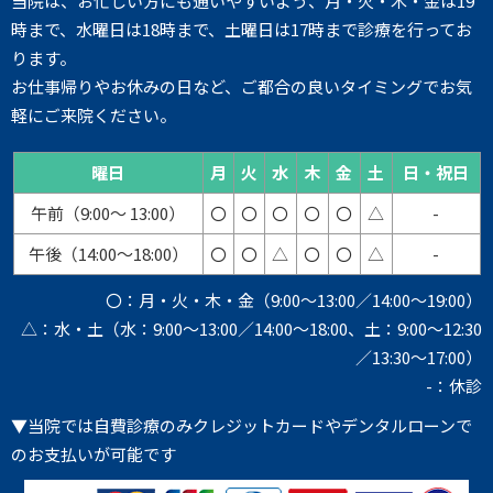
当院は、お忙しい方にも通いやすいよう、月・火・木・金は19
時まで、水曜日は18時まで、土曜日は17時まで診療を行ってお
ります。
お仕事帰りやお休みの日など、ご都合の良いタイミングでお気
軽にご来院ください。
曜日
月
火
水
木
金
土
日・祝日
午前（9:00～ 13:00）
〇
〇
〇
〇
〇
△
-
午後（14:00～18:00）
〇
〇
△
〇
〇
△
-
〇：月・火・木・金（9:00～13:00／14:00～19:00）
△：水・土（水：9:00～13:00／14:00～18:00、土：9:00～12:30
／13:30～17:00）
-：休診
▼当院では自費診療のみクレジットカードやデンタルローンで
のお支払いが可能です